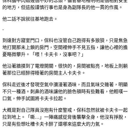
保科腦中閃過幾個不妙的念頭，儘管基地裡明明是個相對安全
的地方，但這般謹慎行事也是身為副隊長的他一貫的作風。
他二話不說就往基地跑去。
-
到達對方寢室門口，保科也沒管自己跑得有多狼狽，只是焦急
地打開那未上鎖的房門，空間裡伸手不見五指，讓他心裡的擔
憂略微攀升。「喂！卡夫卡，沒事吧？」
他沿著牆摸到了電燈開關，很快的，房間被點亮，地板上則躺
著那位已經醉得睡著的房間主人卡夫卡。
保科走近後才發現空氣中瀰漫著酒味，而且氣味交雜著，明顯
不只一種酒。刺鼻的酒味讓他的臉色頓時有些難看，他輕嘆一
口氣，伸手試圖將卡夫卡拉起。
大概是對自己隊員沒抱有什麼警戒，保科忽然就被卡夫卡一起
拉到地上。「嘶…」一陣痛感從背後襲擊全身，他沒有掙脫，
只是有些想吐槽卡夫卡醉了還哪來這麼大的力氣。