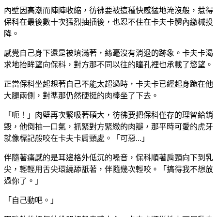
內壁因高潮而陣陣收縮，彷彿要被這種快感猛地淹沒般，惹得
保科在最後數十次猛烈抽插後，也忍不住在卡夫卡體內繳械投
降。
感覺自己身下還是被填滿著，絲毫沒有消退的跡象。卡夫卡渴
求地抬眸望向保科，對方那不同以往的瞳孔裡也承載了慾望。
正當保科坐起想著自己不能太超過時，卡夫卡已經起身跪在他
大腿兩側，對準那仍然硬挺的肉棒坐了下去。
「呃！」肉壁再次緊吸著碩大，彷彿要把保科僅存的理智給銷
毀，他倒抽一口氣，抓緊對方緊緻的肉瓣，那平時可愛的虎牙
就像標記般咬在卡夫卡肩頸處。「可惡...」
伴隨著痛感的是耳邊格外低沉的嗓音，保科順著肩頸向下到乳
尖，輕輕用舌尖環繞舔舐著，伴隨幾次輕咬。「搞得我不想放
過你了。」
「自己動吧。」