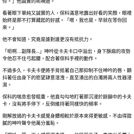
你。」他誠實的呢喃道。
看著眼下單純又誠實的人，保科滿意地露出好看的笑顏，眼裡
始終是那不打算藏起的好感。「嗯，我也是，早就在等你回
來。」
他不會知道，究竟是誰對誰更沒有抵抗力。
「呃啊…副隊長...」呻吟從卡夫卡口中溢出，身下酥麻的攻勢
令他忍不住弓起腰，配合著保科手裡的動作。
不過多久，卡夫卡便將手背抵著自己那抑制不住呻吟的唇，顫
抖著任由身下的慾望肆意渲洩，直至湧出的白濁將兩人性器浸
濕。
保科的喘息愈發粗重，他直勾勾地盯著那沉浸於餘韻中的卡夫
卡，沒有將手停下，反倒維持著同樣快的頻率。
剛解放過的卡夫卡感覺身體相較於原本來得更敏感，不由得甜
膩的呻吟聲令他萬分羞恥。