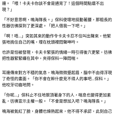
邊。「喂！卡夫卡你該不會是通宵了！這個時間點還不出
現？」
「不好意思啊，鳴海隊長。」保科使壞地挺動著腰，那粗長的
性器彷彿探到了更深處。「把人借我一下吧。」
「啊！唔...」突如其來的動作令卡夫卡忍不住叫出聲來，他緊
張地摀住自己的嘴，埋在枕頭裡悶聲呻吟。
也許是怕被發現，卡夫卡緊張的情緒一時引得後穴更緊，彷彿
把性器緊緊纏在其中，夾得保科一陣悶喘。
耳邊傳來對方不穩的氣息，鳴海微微蹙起眉，腦中不由得浮現
了奇怪的畫面。「你不會在幹什麼見不得人的事吧...保科。」
他咬牙切齒地問。
「你呢...」保科止不住地狠頂著身下的人，喘息也變得更加紊
亂，彷彿宣示主權一般。「不會是想加入吧？鳴海隊長。」
鳴海被氣紅了臉，身體也燥熱起來，他不得不承認，此刻自己