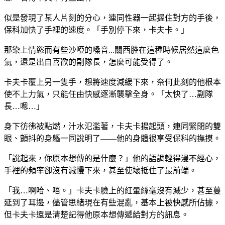
似是發現了某人片刻的分心，連同性器一起握住對方的手後，
保科加快了手裡的速度。「手別停下來，卡夫卡。」
那染上情慾而有些沙啞的嗓音...關西腔在這種時候居然這麼色
氣，還是出自喜歡的副隊長，怎麼可能受得了。
卡夫卡覆上另一隻手，想將速度減緩下來，奈何此刻的他根本
使不上力氣，只能任由快感逐漸襲擊全身。「太快了…副隊
長…嗯…」
身下彷彿被點燃，汁水氾濫著，卡夫卡揚起頭，連同緊閉的雙
眼、顫抖的身軀一同說明了——他的身體很享受保科的撫摸。
「說起來，你原本想傳的是什麼？」他的語調輕得漫不經心，
手裡的頻率卻沒有減慢下來，甚至使壞抵住了最前端。
「我…啊哈、唔。」卡夫卡臉上的紅暈絲毫沒有減少，甚至蔓
延到了耳邊，儘管思緒現在有些混亂，基本上被快感所佔據，
但卡夫卡還是清楚記得他原本想傳遞給對方的訊息。