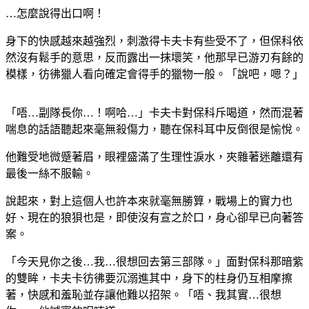
…怎麼說得出口啊！
身下的快感越來越強烈，刺激得卡夫卡有些受不了，但保科依
然沒有鬆手的意思，反而露出一抹壞笑，他那早已游刃有餘的
模樣，彷彿獵人看向確定會得手的獵物一般。「說吧，嗯？」
「唔…副隊長你…！啊哈…」卡夫卡對保科斥喝道，然而混著
喘息的話語聽起來毫無殺傷力，聽在保科耳中反倒很是愉悅。
他難受地微蹙著眉，眼裡盛滿了生理性淚水，夾雜著迷離還有
最後一絲不服輸。
說起來，對上這個人也許本來就毫無勝算，戰場上的實力也
好、現在的狼狽也是，即使沒有宣之於口，身心卻早已向著答
案。
「今天見你之後…我…很想回去第三部隊。」面對保科那暗紫
的雙眸，卡夫卡彷彿要沉溺進其中，身下的柱身仍互相摩擦
著，快感和羞恥並存讓他難以招架。「唔、我其實…很想