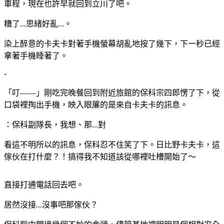
車程，現在也許早就回到立川了吧。
糟了...思緒好亂...。
染上醉意的卡夫卡對著手機螢幕胡亂地按了幾下，下一秒已經
拿著手機睡著了。
-
「叮——」剛吃完晚餐回到附近旅館的保科宗四郎愣了下，從
口袋裡掏出手機，映入眼簾的是來自卡夫卡的訊息。
：保科副隊長，我想、那...對
看這不明所以的訊息，保科忍不住笑了下。日比野卡夫卡，這
傢伙在打什麼？！搞得我不知道該從哪裡吐槽開始了～
直接打通電話回去吧。
居然沒接...沒事吧那傢伙？