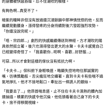
的身體被快感吞噬，忍不住潮吹的模樣。
有夠色啊...真受不了。
暗紫的瞳眸非但沒有放過還沉浸餘韻中那神情恍惚的他，反而
繼續晃動腰身，漲得發疼的分身持續對後穴發起強烈攻勢。
「你還沒說完呢。」
「唔、宗四郎...」劇烈的快感繼續傳送到神經，方才潮吹的陽
具依然挺立著，後穴也濕得發出更大的水聲，卡夫卡感覺自己
已經變得奇怪了。「我喜歡你...呃啊、喜歡...好舒服...」
可惡...所以才會對這樣的傢伙沒有抵抗力啊。
「卡夫卡...」保科俯下身輕喚道，略顯失控地吻住那誠實的
嘴，彷彿獎勵般，舌尖瘋狂地交纏著，直到卡夫卡有些喘不過
氣地掙扎，他才不捨地鬆口，牽扯出一條誘人的銀絲。
「我要去了...」他昂首喘息道，止不住在卡夫卡濕熱的體內加
速抽插，積累的快感令他沉倫，他低頭看著自己身下的卡夫
卡，捨不得移開視線。