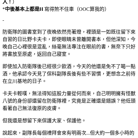
入！
）
*
中後基本上都是H
寫得煞不住車（OOC算我的）
-
防衛隊的圖書室到了夜晚依然亮著燈，裡頭是一如既往留下來
自習的日比野卡夫卡，即使眼睛未曾離開書本，但他深知，今
晚自己心裡很是混亂，絲毫無法專注在眼前的書，無奈下只好
將書放至原處，返回自己寢室。
即使加入防衛隊後已經很少飲酒，今天的他還是免不了喝一點
酒，他承認今天見了保科副隊長後有些不習慣，更想念之前待
在立川基地的日子。
卡夫卡輕嘆，無法得知這股力量從何而來，自己明明擁有怪獸
八號的身份卻還留在防衛隊裡，究竟是正確還是錯誤？他低頭
看著自己無法復原的皮膚。
但我還是想留下來保護大家、保護他。
說起來，副隊長每個禮拜會來有明兩次...但大約一個多小時的