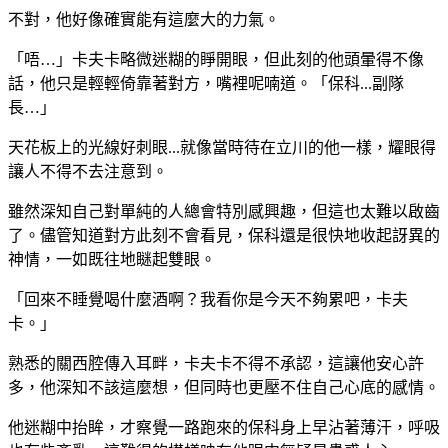
不對，他好像確實能有這麼大的力氣。
「唔…」卡夫卡略微迷糊的睜開眼，但此刻的他頭暈得不像
話，他只是輕輕倚靠著對方，嘴裡呢喃道。「保科...副隊
長…」
天花板上的光線好刺眼...就像當時待在立川的他一樣，耀眼得
讓人不得不去注意到。
雖然深知自己對單純的人總會特別感興趣，但這也太難以啟齒
了。儘管知道對方此刻不會看見，保科還是很快地收起訝異的
神情，一如既往地瞇起雙眼。
「回來不睡覺喝什麼酒啊？我看你是今天不夠累吧，卡夫
卡。」
熟悉的關西腔傳入耳畔，卡夫卡不得不承認，這讓他安心許
多，他深知不該這麼想，但同時也更壓不住自己心底的感情。
他迷糊中抬眸，才察覺一路跑來的保科身上早沾著薄汗，呼吸