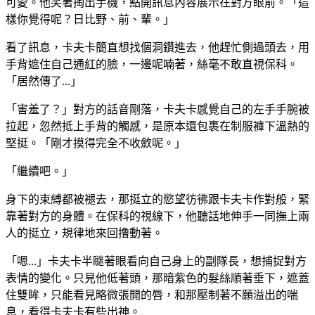
可愛。他笑著掏出手機，點開訊息內容展示在對方眼前。「這
樣你覺得呢？日比野、前、輩。」
看了訊息，卡夫卡簡直想找個洞鑽進去，他趕忙側過頭去，用
手背遮住自己通紅的臉，一邊呢喃著，絲毫不敢直視保科。
「居然傳了...」
「害羞了？」對方的話音剛落，卡夫卡感覺自己的左手手腕被
拉起，忽然抵上手背的觸感，是原本還包裹在制服褲下溫熱的
堅挺。「剛才摸得完全不收斂呢。」
「繼續吧。」
身下的束縛都被褪去，那挺立的慾望彷彿跟卡夫卡作對般，緊
靠著對方的身體。在保科的視線下，他聽話地伸手一同撫上兩
人的挺立，規律地來回撸動著。
「嗯...」卡夫卡半瞇著眼看向自己身上的副隊長，想捕捉對方
表情的變化。只見他低著頭，那暗紫色的髮絲順著垂下，遮蓋
住雙眸，只能看見略微張開的唇，和那壓制著不願溢出的喘
息，看得卡夫卡有些出神。