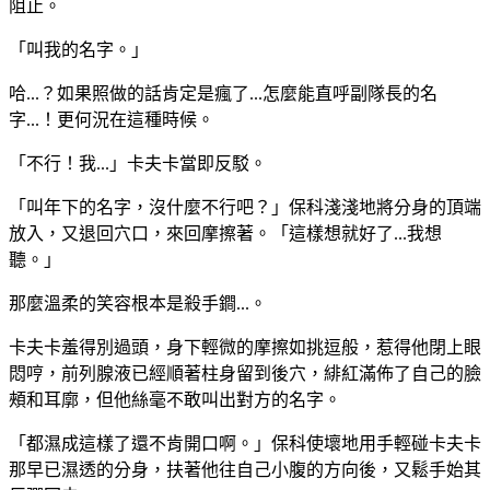
阻止。
「叫我的名字。」
哈...？如果照做的話肯定是瘋了...怎麼能直呼副隊長的名
字...！更何況在這種時候。
「不行！我...」卡夫卡當即反駁。
「叫年下的名字，沒什麼不行吧？」保科淺淺地將分身的頂端
放入，又退回穴口，來回摩擦著。「這樣想就好了...我想
聽。」
那麼溫柔的笑容根本是殺手鐧...。
卡夫卡羞得別過頭，身下輕微的摩擦如挑逗般，惹得他閉上眼
悶哼，前列腺液已經順著柱身留到後穴，緋紅滿佈了自己的臉
頰和耳廓，但他絲毫不敢叫出對方的名字。
「都濕成這樣了還不肯開口啊。」保科使壞地用手輕碰卡夫卡
那早已濕透的分身，扶著他往自己小腹的方向後，又鬆手始其