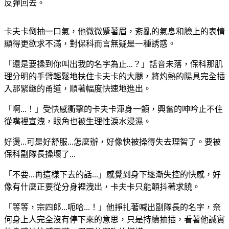
反彈回去。
卡夫卡倒抽一口氣，他微微蹙著眉，紊亂的氣息和臉上的表情
顯得更欲求不滿，對保科而言無疑是一種誘惑。
「還是要操到你叫出我的名字為止...？」話音未落，保科那肌
理分明的手臂輕鬆地扶住卡夫卡的大腿，將灼熱的陽具完全插
入那緊緻的甬道，順著幅度快速地進出。
「啊...！」受快感衝擊的卡夫卡渾身一顫，興奮的呻吟止不住
從嘴裡宣洩，眼角也被生理性淚水浸濕。
好燙...可是好舒服...怎麼辦，好像快被操得失去理智了。要被
保科副隊長操壞了...
「不要...再這樣下去的話...」感覺到身下逐漸失控的快感，好
像有什麼正要從分身裡洩出，卡夫卡只能顫抖著求饒。
「等等，宗四郎...呃哈...！」他掙扎著喊出副隊長的名字，奈
何身上人完全沒有停下來的意思，只是持續抽插，看著他誠實