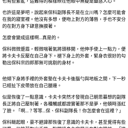
也有些紊亂，這難得的模樣映在他眼中無疑是蠱惑人心。
也許這是夢吧，說起來保科副隊長不是在立川嗎？怎麼可能會
在我的寢室裡。他沒有多想，便吻上對方的薄唇，手也不安分
的在對方身下肆意撫摸著。
怎麼會變成這樣啊...真是的。
保科微微蹙眉，輕微喘著氣將頭移開，他伸手使上一點力，便
將卡夫卡反壓在自己身下。褪下身上的外套，緊身衣很好的勾
勒出保科宗四郎那無可挑剔的身材。
他傾下身將手裡的外套墊在卡夫卡後腦勺與地板之間，下一秒
已經扯下皮帶放在自己腿邊。
似是恢復了一點意識，卡夫卡突然才發現自己朝思暮想的副隊
長正將自己壓制著，各種觸感都證實著那不是夢，他頓時漲紅
了臉。「啊...？等等...保、保科副隊長！你怎麼會在這裡？」
保科瞇起眼，豪不避諱那恢復了意識的卡夫卡，甚至覺得有些