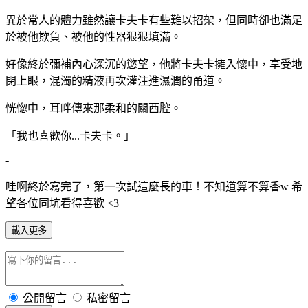
異於常人的體力雖然讓卡夫卡有些難以招架，但同時卻也滿足
於被他欺負、被他的性器狠狠填滿。
好像終於彌補內心深沉的慾望，他將卡夫卡擁入懷中，享受地
閉上眼，混濁的精液再次灌注進濕潤的甬道。
恍惚中，耳畔傳來那柔和的關西腔。
「我也喜歡你...卡夫卡。」
-
哇啊終於寫完了，第一次試這麼長的車！不知道算不算香w 希
望各位同坑看得喜歡 <3
載入更多
公開留言
私密留言