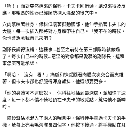
「唔！」面對突然醒來的保科，卡夫卡回過頭，還沒來得及反
應，那粗長的性器已經順勢探入濕潤的後穴中。
穴肉緊咬著柱身，保科低喘著挺動腰部，他伸手掐著卡夫卡的
大腿，每一次插入都將對方身體帶往自己。「我不在的時候，
你也會想著我自己來吧？」
副隊長說得沒錯，這種事...甚至之前待在第三部隊時就做過
了。每次自己來的時候...意淫的對象都是愛慕的副隊長，這種
事怎麼可能承認。
「啊哈、...沒有...唔！」痛感和快感隨著肉體次次交合而夾雜
著，但卡夫卡卻也舒服得渾身顫抖，他還想要更多。
「你的身體可不這麼說。」保科猛地插到最深處，並加快了速
度，每一下都不偏不倚地頂在卡夫卡的敏感點，惹得他不斷呻
吟。
一陣鈴聲猛地混入了兩人的喘息中，保科伸手拿過卡夫卡的手
機，螢幕上亮著鳴海隊長四個字，他按下接通，將手機貼在耳