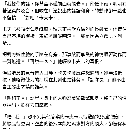
「我操你的話，你甚至不碰前面就能去。」他低下頭，明明有
著溫柔的嗓音，但咬在耳邊說出的話語和身下的動作卻一點也
不留情。「對吧？卡夫卡。」
卡夫卡被頂得渾身酥麻，私穴正被對方猛烈的侵襲著，他遮住
自己不堪的模樣，羞紅著臉呢喃道。「那是因為喜歡…、啊
哈…」
把對方遮住臉的手壓在身旁，那渙散而享受的神情順著動作而
一覽無遺。「再說一次。」他輕咬卡夫卡的耳根。
伴隨喘息的氣音傳入耳畔，卡夫卡敏感得想躲開，卻無法抵
抗，他略微使力的掙脫在此刻也是徒勞。「副隊長...」他不由
自主發出求饒的語氣。
「叫錯了。」語畢，身上的人強忍著慾望擎起身，將自己的性
器抽出，抵在穴口摩擦。
「唔...我...」想不到其他答案的卡夫卡只得難耐地晃動腰部，
將腿張得更開，空虛的後穴本能地渴求對方的碩大，卻被保科