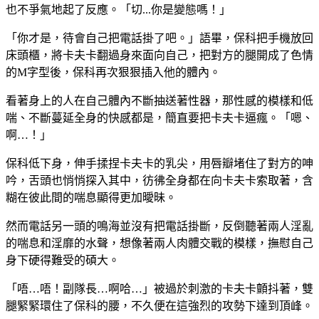
也不爭氣地起了反應。「切...你是變態嗎！」
「你才是，待會自己把電話掛了吧。」語畢，保科把手機放回
床頭櫃，將卡夫卡翻過身來面向自己，把對方的腿開成了色情
的M字型後，保科再次狠狠插入他的體內。
看著身上的人在自己體內不斷抽送著性器，那性感的模樣和低
喘、不斷蔓延全身的快感都是，簡直要把卡夫卡逼瘋。「嗯、
啊…！」
保科低下身，伸手揉捏卡夫卡的乳尖，用唇瓣堵住了對方的呻
吟，舌頭也悄悄探入其中，彷彿全身都在向卡夫卡索取著，含
糊在彼此間的喘息顯得更加曖昧。
然而電話另一頭的鳴海並沒有把電話掛斷，反倒聽著兩人淫亂
的喘息和淫靡的水聲，想像著兩人肉體交戰的模樣，撫慰自己
身下硬得難受的碩大。
「唔…唔！副隊長…啊哈…」被過於刺激的卡夫卡顫抖著，雙
腿緊緊環住了保科的腰，不久便在這強烈的攻勢下達到頂峰。