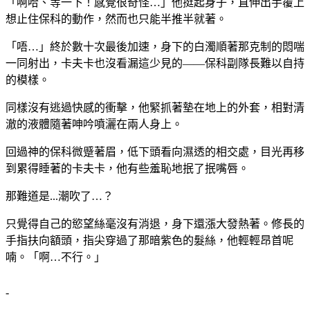
「啊哈、等一下！感覺很奇怪…」他挺起身子，直伸出手覆上
想止住保科的動作，然而也只能半推半就著。
「唔…」終於數十次最後加速，身下的白濁順著那克制的悶喘
一同射出，卡夫卡也沒看漏這少見的——保科副隊長難以自持
的模樣。
同樣沒有逃過快感的衝擊，他緊抓著墊在地上的外套，相對清
澈的液體隨著呻吟噴灑在兩人身上。
回過神的保科微蹙著眉，低下頭看向濕透的相交處，目光再移
到累得睡著的卡夫卡，他有些羞恥地抿了抿嘴唇。
那難道是...潮吹了…？
只覺得自己的慾望絲毫沒有消退，身下還漲大發熱著。修長的
手指扶向額頭，指尖穿過了那暗紫色的髮絲，他輕輕昂首呢
喃。「啊…不行。」
-