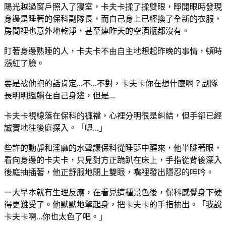
陽光越過窗戶照入了寢室，卡夫卡揉了揉雙眼，睜開眼時發現
身邊是睡著的保科副隊長，而自己身上已經換了全新的衣服，
房間裡也意外地乾淨，甚至連昨天的空酒瓶都沒有。
盯著身邊熟睡的人，卡夫卡不由自主地想起昨晚的事情，頓時
漲紅了臉。
要是被他抱的話肯定...不...不對，卡夫卡你在想什麼啊？副隊
長明明還躺在自己身邊，但是...
卡夫卡視線落在保科的褲襠，心裡分明很是糾結，但手卻已經
誠實地往後庭探入。「嗯...」
些許的動靜和淫靡的水聲讓保科從睡夢中醒來，他半瞇著眼，
看向身邊的卡夫卡，只見對方正跪趴在床上，手指從背後深入
後庭抽插著，他正舒服地閉上雙眼，嘴裡發出隱忍的呻吟。
一大早本就有生理反應，在看見這種景色後，保科感覺身下硬
得更難受了。他默默地擎起身，把卡夫卡的手指抽出。「我說
卡夫卡啊...你也太色了吧。」